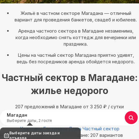
Жильё в частном секторе Магадана — отличный
вариант для проведения банкетов, свадеб и юбилеев.
Аренда частного сектора в Магадане незаменима,
когда необходимо снять коттедж для вечеринки или
праздника.
Цены на частный сектор Магадана приятно удивят,
ведь без посредников аренда обойдется недорого.
Частный сектор в Магадане:
жилье недорого
207 предложений в Магадане oт 3 250
₽
/ сутки
Магадан
Выберите даты, 2 гостя
Квартиры
Гостиницы
Дома
Частный сектор
Выберите даты заезда и
Найдём, где остановиться в Магадане: 207 вариантов
отъезда