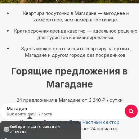
Квартира посуточно в Магадане — выгоднее и
комфортнее, чем номер в гостинице.
Краткосрочная аренда квартир — идеальное решение
для туристов и командированных.
Здесь можно сдать и снять квартиру на сутки в
Магадане и другом городе без посредников!
Горящие предложения в
Магадане
24 предложения в Магадане oт 3 240
₽
/ сутки
Магадан
Выберите даты, 2 гостя
Квартиры
Гостиницы
Дома
Частный сектор
Выберите даты заезда и
Найдём, где остановиться в Магадане: 24 варианта
отъезда
Показать на карте