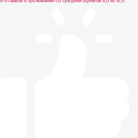
9 отзывов
о проживании со средней оценкой
9,0
из
10,0